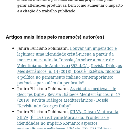
gerar alterações produtivas, bem como aumentar o impacto
e a citação do trabalho publicado.
Artigos mais lidos pelo mesmo(s) autor(es)
Janira Feliciano Pohlmann,
Louvar um imperador e
legitimar uma identidade cristã-nicena a partir da
morte: um estudo da Consolação sobre a morte de
Valentiniano, de Ambrósio (392 d.C.)
,
Revista Diálogos
Mediterrânicos: n. 14 (2018): Dossiê “Estética, filosofia
e política no pensamento italiano contemporâneo:
potências para além da península”
Janira Feliciano Pohlmann,
As cidades medievais de
Georges Duby
,
Revista Diálogos Mediterrânicos: n. 17
(2019): Revista Diálogos Mediterrânicos - Dossiê
"Revisitando Georges Duby"
Janira Feliciano Pohlmann,
SILVA, Gilvan Ventura da;
SILVA, Érica Cristhyane Morais da. Fronteiras e
identidades no Império Romano: aspectos
sociopolíticos e religiosos. Vitória, ES: GM Editora,