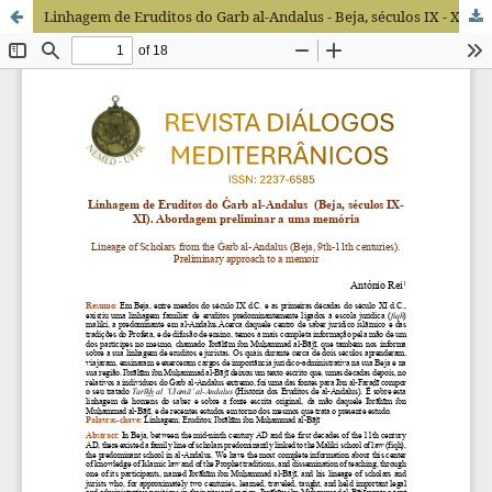
Linhagem de Eruditos do Garb al-Andalus - Beja, séculos IX - XI