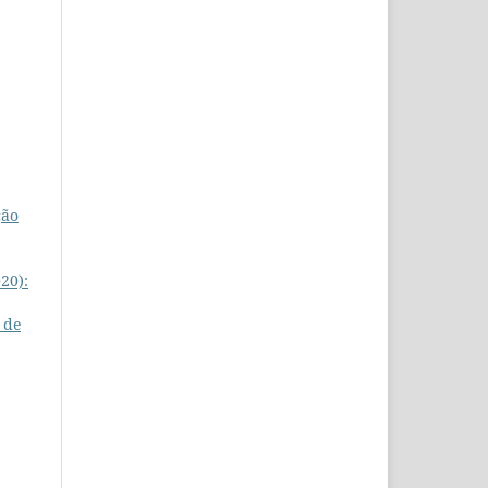
ção
20):
 de