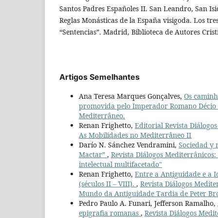
Santos Padres Españoles II. San Leandro, San Is
Reglas Monásticas de la España visigoda. Los tres
“Sentencias”. Madrid, Biblioteca de Autores Crist
Artigos Semelhantes
Ana Teresa Marques Gonçalves,
Os caminho
promovida pelo Imperador Romano Décio
Mediterrâneo.
Renan Frighetto,
Editorial Revista Diálogo
As Mobilidades no Mediterrâneo II
Darío N. Sánchez Vendramini,
Sociedad y 
Mactar”
,
Revista Diálogos Mediterrânicos: 
intelectual multifacetado"
Renan Frighetto,
Entre a Antiguidade e a 
(séculos II – VIII).
,
Revista Diálogos Mediter
Mundo da Antiguidade Tardia de Peter Br
Pedro Paulo A. Funari, Jefferson Ramalho,
epigrafia romanas
,
Revista Diálogos Medit