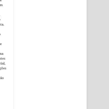
a
em
m
e
ta.
o
ne
ina
ntes
ial,
ações
ção