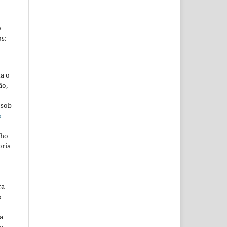
a
s:
ta o
ão,
 sob
s
lho
oria
ra
s
a