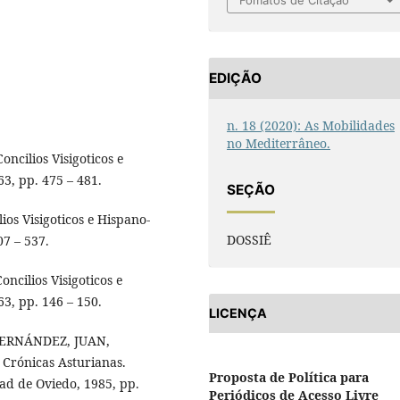
Fomatos de Citação
EDIÇÃO
n. 18 (2020): As Mobilidades
no Mediterrâneo.
oncilios Visigoticos e
3, pp. 475 – 481.
SEÇÃO
lios Visigoticos e Hispano-
DOSSIÊ
7 – 537.
oncilios Visigoticos e
3, pp. 146 – 150.
LICENÇA
IL FERNÁNDEZ, JUAN,
Crónicas Asturianas.
Proposta de Política para
dad de Oviedo, 1985, pp.
Periódicos de Acesso Livre