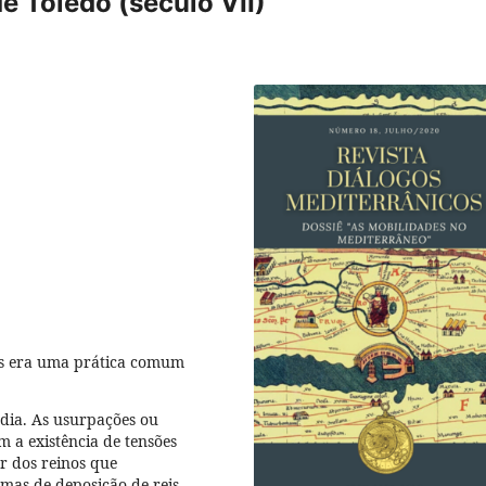
e Toledo (século VII)
mos era uma prática comum
dia. As usurpações ou
m a existência de tensões
or dos reinos que
mas de deposição de reis