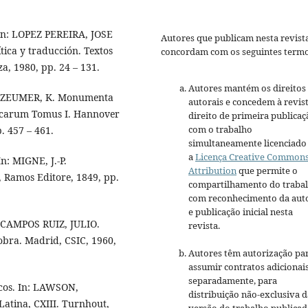
 In: LOPEZ PEREIRA, JOSE
Autores que publicam nesta revist
ica y traducción. Textos
concordam com os seguintes termo
a, 1980, pp. 24 – 131.
Autores mantém os direitos
 In: ZEUMER, K. Monumenta
autorais e concedem à revis
carum Tomus I. Hannover
direito de primeira publicaç
com o trabalho
. 457 – 461.
simultaneamente licenciado
a
Licença Creative Common
n: MIGNE, J.-P.
Attribution
que permite o
 Ramos Editore, 1849, pp.
compartilhamento do traba
com reconhecimento da aut
e publicação inicial nesta
n: CAMPOS RUIZ, JULIO.
revista.
obra. Madrid, CSIC, 1960,
Autores têm autorização pa
assumir contratos adicionai
separadamente, para
sticos. In: LAWSON,
distribuição não-exclusiva d
atina, CXIII. Turnhout,