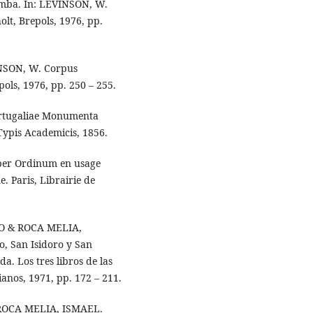
Wamba. In: LEVINSON, W.
lt, Brepols, 1976, pp.
EVINSON, W. Corpus
ols, 1976, pp. 250 – 255.
ortugaliae Monumenta
 Typis Academicis, 1856.
iber Ordinum en usage
. Paris, Librairie de
IO & ROCA MELIA,
o, San Isidoro y San
a. Los tres libros de las
ianos, 1971, pp. 172 – 211.
& ROCA MELIA, ISMAEL.