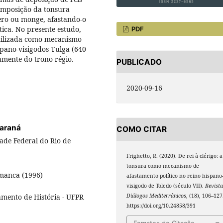
imposição da tonsura
ero ou monge, afastando-o
ica. No presente estudo,
PDF
utilizada como mecanismo
spano-visigodos Tulga (640
amente do trono régio.
PUBLICADO
2020-09-16
Paraná
COMO CITAR
ade Federal do Rio de
Frighetto, R. (2020). De rei à clérigo: a
tonsura como mecanismo de
amanca (1996)
afastamento político no reino hispano
visigodo de Toledo (século VII).
Revist
amento de História - UFPR
Diálogos Mediterrânicos
, (18), 106–127
https://doi.org/10.24858/391