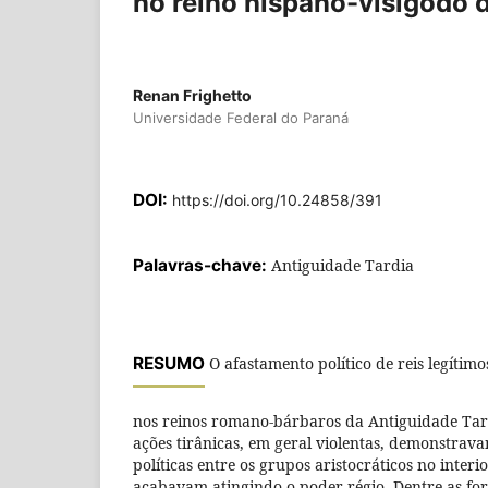
no reino hispano-visigodo d
Renan Frighetto
Universidade Federal do Paraná
DOI:
https://doi.org/10.24858/391
Palavras-chave:
Antiguidade Tardia
RESUMO
O afastamento político de reis legíti
nos reinos romano-bárbaros da Antiguidade Tar
ações tirânicas, em geral violentas, demonstrava
políticas entre os grupos aristocráticos no interi
acabavam atingindo o poder régio. Dentre as for