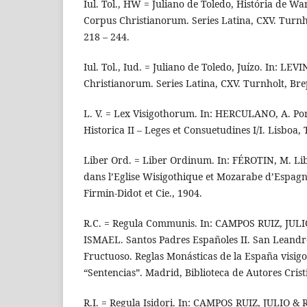
Iul. Tol., HW = Juliano de Toledo, História de 
Corpus Christianorum. Series Latina, CXV. Turnho
218 – 244.
Iul. Tol., Iud. = Juliano de Toledo, Juízo. In: L
Christianorum. Series Latina, CXV. Turnholt, Brep
L. V. = Lex Visigothorum. In: HERCULANO, A. P
Historica II – Leges et Consuetudines I/I. Lisboa,
Liber Ord. = Liber Ordinum. In: FÉROTIN, M. L
dans l’Eglise Wisigothique et Mozarabe d’Espagne
Firmin-Didot et Cie., 1904.
R.C. = Regula Communis. In: CAMPOS RUIZ, JUL
ISMAEL. Santos Padres Españoles II. San Leandr
Fructuoso. Reglas Monásticas de la España visigod
“Sentencias”. Madrid, Biblioteca de Autores Crist
R.I. = Regula Isidori. In: CAMPOS RUIZ, JULIO 