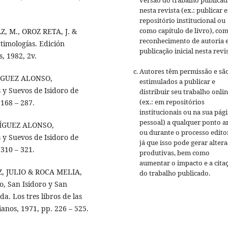
versão do trabalho publicad
nesta revista (ex.: publicar 
repositório institucional ou
como capítulo de livro), co
IAZ, M., OROZ RETA, J. &
reconhecimento de autoria 
imologías. Edición
publicação inicial nesta revis
s, 1982, 2v.
Autores têm permissão e sã
DRÍGUEZ ALONSO,
estimulados a publicar e
 y Suevos de Isidoro de
distribuir seu trabalho onli
(ex.: em repositórios
 168 – 287.
institucionais ou na sua pág
pessoal) a qualquer ponto a
ODRÍGUEZ ALONSO,
ou durante o processo editor
 y Suevos de Isidoro de
já que isso pode gerar alter
 310 – 321.
produtivas, bem como
aumentar o impacto e a cita
UIZ, JULIO & ROCA MELIA,
do trabalho publicado.
o, San Isidoro y San
a. Los tres libros de las
ianos, 1971, pp. 226 – 525.