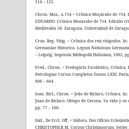
114 – 121.
Chron. Moz., a.754 = Crônica Moçárabe de 754.
EDUARDO. Crónica Mozarabe de 754. Edición crít
Medievales 58. Zaragoza, Universidad de Zaragoz
Cron. Reg. Visig. = Crônica dos reis visigodos.
Germaniae Historica. Legum Nationum Germani
– Leipzig, Impensis Bibliopolii Hahniani, 1902, pp
Fred., Chron. = Fredegário Escolástico, Crônica. I
Patrologiae Cursus Completus Tomus LXXI. Paris,
606 – 664.
Ioan. Bicl., Chron. = João de Biclaro, Crônica. I
Juan de Biclaro. Obispo de Gerona. Su vida y su 
pp. 77 – 100.
Isid., De Eccl. Off. = Isidoro, Dos Ofícios Eclesiá
CHRISTOPHER M. Corpus Christianorum. Series L