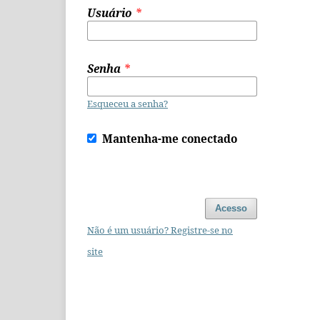
Usuário
*
Senha
*
Esqueceu a senha?
Mantenha-me conectado
Acesso
Não é um usuário? Registre-se no
site