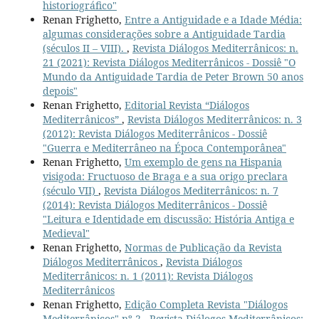
historiográfico"
Renan Frighetto,
Entre a Antiguidade e a Idade Média:
algumas considerações sobre a Antiguidade Tardia
(séculos II – VIII).
,
Revista Diálogos Mediterrânicos: n.
21 (2021): Revista Diálogos Mediterrânicos - Dossiê "O
Mundo da Antiguidade Tardia de Peter Brown 50 anos
depois"
Renan Frighetto,
Editorial Revista “Diálogos
Mediterrânicos”
,
Revista Diálogos Mediterrânicos: n. 3
(2012): Revista Diálogos Mediterrânicos - Dossiê
"Guerra e Mediterrâneo na Época Contemporânea"
Renan Frighetto,
Um exemplo de gens na Hispania
visigoda: Fructuoso de Braga e a sua origo preclara
(século VII)
,
Revista Diálogos Mediterrânicos: n. 7
(2014): Revista Diálogos Mediterrânicos - Dossiê
"Leitura e Identidade em discussão: História Antiga e
Medieval"
Renan Frighetto,
Normas de Publicação da Revista
Diálogos Mediterrânicos
,
Revista Diálogos
Mediterrânicos: n. 1 (2011): Revista Diálogos
Mediterrânicos
Renan Frighetto,
Edição Completa Revista "Diálogos
Mediterrânicos" nº 2
,
Revista Diálogos Mediterrânicos: