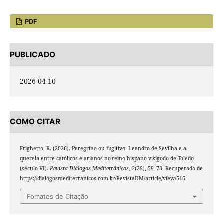
PDF
PUBLICADO
2026-04-10
COMO CITAR
Frighetto, R. (2026). Peregrino ou fugitivo: Leandro de Sevilha e a
querela entre católicos e arianos no reino hispano-visigodo de Toledo
(século VI).
Revista Diálogos Mediterrânicos
,
2
(29), 59–73. Recuperado de
https://dialogosmediterranicos.com.br/RevistaDM/article/view/516
Fomatos de Citação